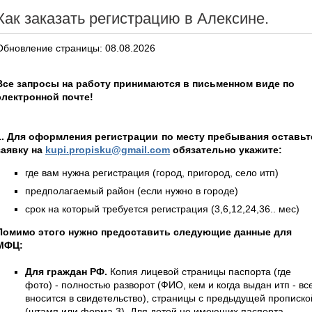
Как заказать регистрацию в Алексине.
Обновление страницы: 08.08.2026
Все запросы на работу принимаются в письменном виде по
электронной почте!
1. Для оформления регистрации по месту пребывания оставьт
заявку на
kupi.propisku@gmail.com
обязательно укажите:
где вам нужна регистрация (город, пригород, село итп)
предполагаемый район (если нужно в городе)
срок на который требуется регистрация (3,6,12,24,36.. мес)
Помимо этого нужно предоставить следующие данные для
МФЦ:
Для граждан РФ.
Копия лицевой страницы паспорта (где
фото) - полностью разворот (ФИО, кем и когда выдан итп - вс
вносится в свидетельство), страницы с предыдущей прописко
(штамп или форма 3). Для детей не имеющих паспорта -